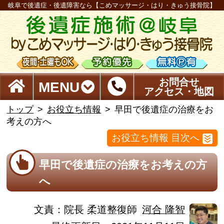
岐阜で後遺症・後遺障害なら【こめマッサージ・はり・きゅう接骨院】
お問合せ
MENU
アクセス・地図
トップ
お役立ち情報
早田で後遺症の治療をお
考えの方へ
お役立ち情報 目次へ
早田で後遺症の治療をお考えの方
へ
文責：
院長 柔道整復師
河合 隆智