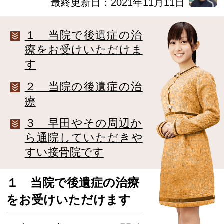
最終更新日：2021年11月11日
１ 当院で後遺症の治
療をお受けいただけま
す
２ 当院の後遺症の治
療
３ 早田やその周辺か
ら通院していただきや
すい接骨院です
１ 当院で後遺症の治療
をお受けいただけます